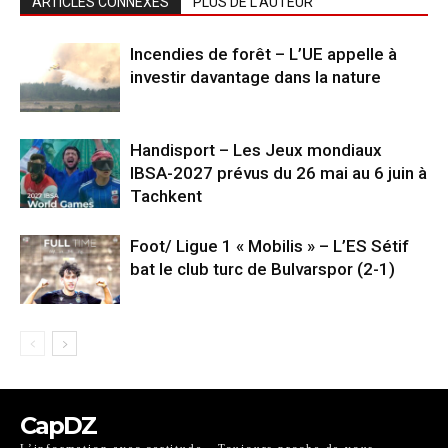
ARTICLES CONNEXES
PLUS DE L'AUTEUR
Incendies de forêt – L’UE appelle à
investir davantage dans la nature
Handisport – Les Jeux mondiaux
IBSA-2027 prévus du 26 mai au 6 juin à
Tachkent
Foot/ Ligue 1 « Mobilis » – L’ES Sétif
bat le club turc de Bulvarspor (2-1)
CapDZ
L’information avec certitude - Toujours proche de vous