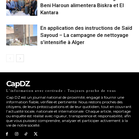
Beni Haroun alimentera Biskra et El
Kantara
En application des instructions de Saïd
Sayoud – La campagne de nettoyage
s’intensifie à Alger
CapDZ
L’information avec certitude - Toujours proche de vous
Cap DZ est un journal national de proximité, engagé à fournir une
information fiable, vérifiée et pertinente. Nous restons proches des
citoyens, de leurs préoccupations et de leur quotidien, tout en couvrant
l’actualité locale, nationale et internationale. Chaque article, reportage
ou enquête est réalisé avec rigueur, transparence et responsabilité, afin
que vous puissiez comprendre, analyser et participer activement à la
vie de notre société.