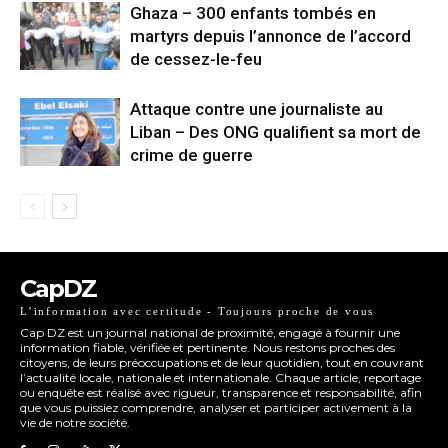
Ghaza – 300 enfants tombés en
martyrs depuis l’annonce de l’accord
de cessez-le-feu
Attaque contre une journaliste au
Liban – Des ONG qualifient sa mort de
crime de guerre
CapDZ
L’information avec certitude - Toujours proche de vous
Cap DZ est un journal national de proximité, engagé à fournir une
information fiable, vérifiée et pertinente. Nous restons proches des
citoyens, de leurs préoccupations et de leur quotidien, tout en couvrant
l’actualité locale, nationale et internationale. Chaque article, reportage
ou enquête est réalisé avec rigueur, transparence et responsabilité, afin
que vous puissiez comprendre, analyser et participer activement à la
vie de notre société.