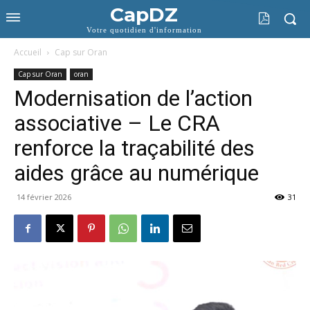
CapDZ
Votre quotidien d'information
Accueil
Cap sur Oran
Cap sur Oran
oran
Modernisation de l’action
associative – Le CRA
renforce la traçabilité des
aides grâce au numérique
14 février 2026
31