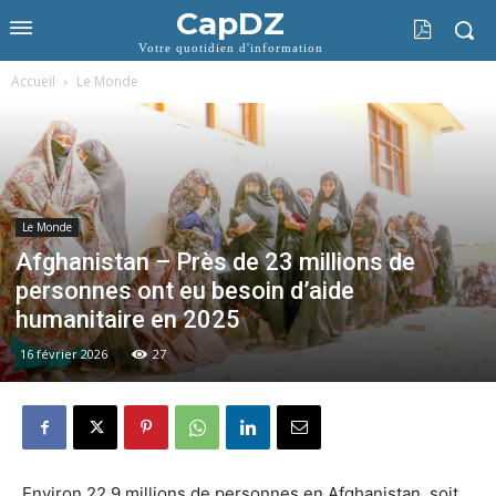
CapDZ
Votre quotidien d'information
Accueil
Le Monde
Le Monde
Afghanistan – Près de 23 millions de
personnes ont eu besoin d’aide
humanitaire en 2025
16 février 2026
27
Environ 22,9 millions de personnes en Afghanistan, soit