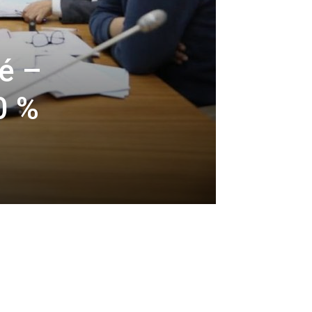
té –
0 %