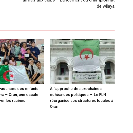
affiliés aux clubs – Lancement du championnat
de wilaya
vacances des enfants
À l’approche des prochaines
ora – Oran, une escale
échéances politiques – Le FLN
ver les racines
réorganise ses structures locales à
Oran