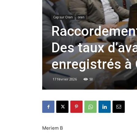
Cap sur Oran
oran
Raccordement a
Des taux d’av
enregistrés à
17 février 2026
50
Meriem B