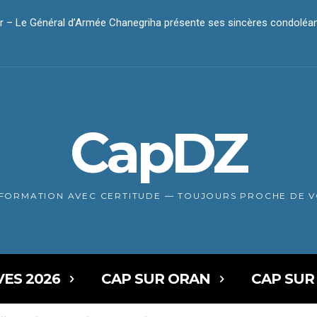
 Le Général d’Armée Chanegriha présente ses sincères condoléanc
r – Le président Tebboune présente ses condoléances
CapDZ
NFORMATION AVEC CERTITUDE — TOUJOURS PROCHE DE 
VES 2026
CAP SUR ORAN
CAP SUR