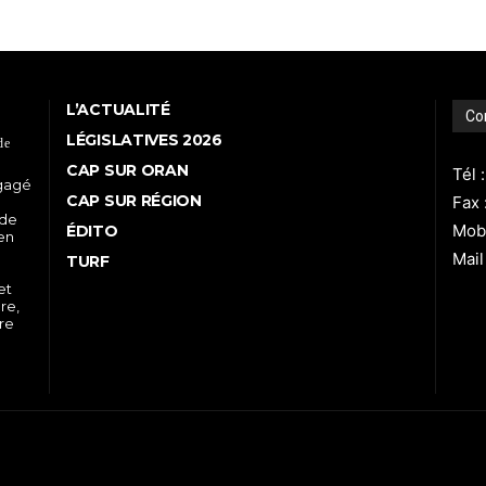
L’ACTUALITÉ
Co
LÉGISLATIVES 2026
de
CAP SUR ORAN
Tél 
ngagé
CAP SUR RÉGION
Fax 
 de
Mobi
ÉDITO
 en
Mail
TURF
et
re,
tre