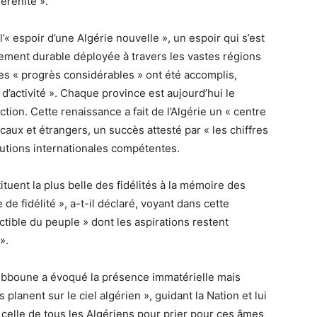
érénité ».
’« espoir d’une Algérie nouvelle », un espoir qui s’est
ment durable déployée à travers les vastes régions
 des « progrès considérables » ont été accomplis,
 d’activité ». Chaque province est aujourd’hui le
ction. Cette renaissance a fait de l’Algérie un « centre
locaux et étrangers, un succès attesté par « les chiffres
itutions internationales compétentes.
tituent la plus belle des fidélités à la mémoire des
de fidélité », a-t-il déclaré, voyant dans cette
ctible du peuple » dont les aspirations restent
».
Tebboune a évoqué la présence immatérielle mais
planent sur le ciel algérien », guidant la Nation et lui
ix à celle de tous les Algériens pour prier pour ces âmes