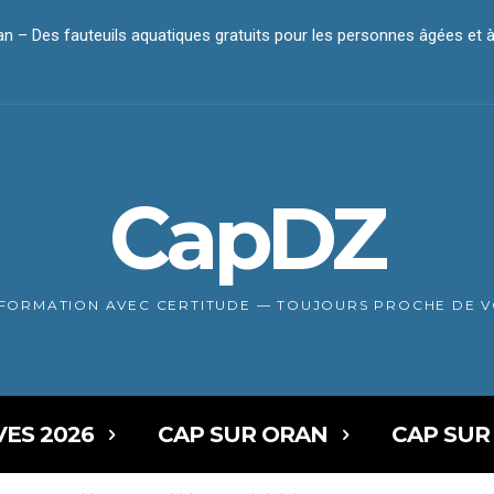
– Des fauteuils aquatiques gratuits pour les personnes âgées et à mo
 passe à l’offensive – Cartons, emballages et détritus : les commerc
CapDZ
NFORMATION AVEC CERTITUDE — TOUJOURS PROCHE DE 
VES 2026
CAP SUR ORAN
CAP SUR