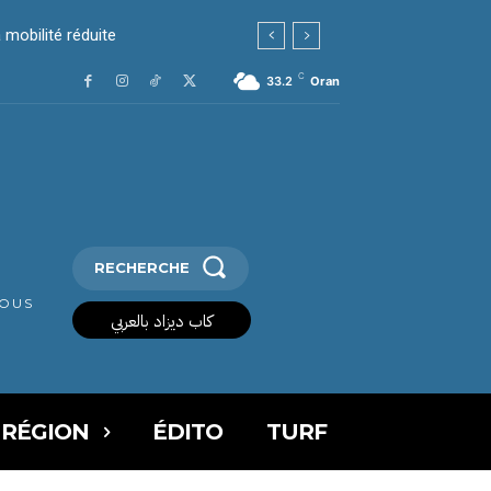
bilité réduite
es dans le viseur
C
33.2
Oran
RECHERCHE
VOUS
كاب ديزاد بالعربي
 RÉGION
ÉDITO
TURF