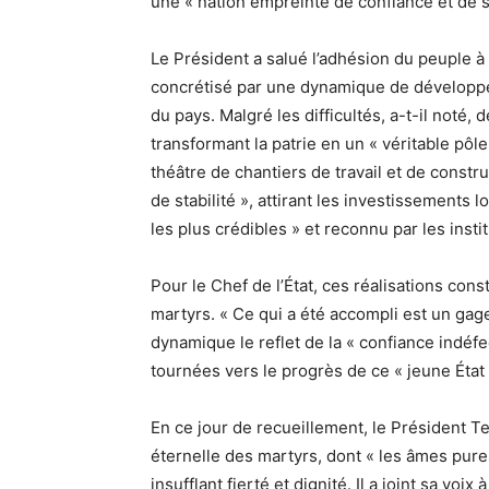
une « nation empreinte de confiance et de s
Le Président a salué l’adhésion du peuple à l
concrétisé par une dynamique de développe
du pays. Malgré les difficultés, a-t-il noté,
transformant la patrie en un « véritable pôle
théâtre de chantiers de travail et de constru
de stabilité », attirant les investissements 
les plus crédibles » et reconnu par les inst
Pour le Chef de l’État, ces réalisations cons
martyrs. « Ce qui a été accompli est un gage 
dynamique le reflet de la « confiance indéfe
tournées vers le progrès de ce « jeune État 
En ce jour de recueillement, le Président 
éternelle des martyrs, dont « les âmes pures 
insufflant fierté et dignité. Il a joint sa vo