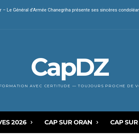
– Le Général d’Armée Chanegriha présente ses sincères condoléan
ar – Le président Tebboune présente ses condoléances
CapDZ
NFORMATION AVEC CERTITUDE — TOUJOURS PROCHE DE 
VES 2026
CAP SUR ORAN
CAP SUR