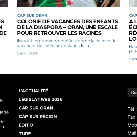
CAP SUR ORAN
CAP
ES
COLONIE DE VACANCES DES ENFANTS
À 
N
DE LA DIASPORA – ORAN, UNE ESCALE
ÉC
 DE
POUR RETROUVER LES RACINES
RÉ
LO
Ilyes K Les premiers bénéficiaires de la colonie de
vacances destinée aux enfants de la...
Habib Bena
(FLN
5 août 2026
5 ao
L’ACTUALITÉ
Co
LÉGISLATIVES 2026
de
CAP SUR ORAN
Tél 
ngagé
CAP SUR RÉGION
Fax 
 de
Mobi
ÉDITO
 en
Mail
TURF