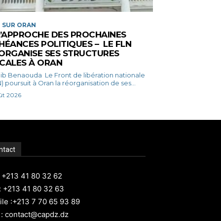
 SUR ORAN
L’APPROCHE DES PROCHAINES
HÉANCES POLITIQUES – LE FLN
ORGANISE SES STRUCTURES
CALES À ORAN
ouda Le Front de libération nationale
) poursuit à Oran la réorganisation de ses...
ût 2026
ntact
: +213 41 80 32 62
: +213 41 80 32 63
le :+213 7 70 65 93 89
 : contact@capdz.dz