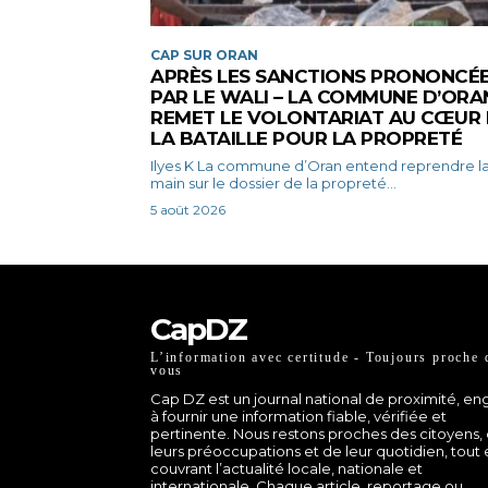
CAP SUR ORAN
APRÈS LES SANCTIONS PRONONCÉ
PAR LE WALI – LA COMMUNE D’ORA
REMET LE VOLONTARIAT AU CŒUR
LA BATAILLE POUR LA PROPRETÉ
Ilyes K La commune d’Oran entend reprendre la
main sur le dossier de la propreté...
5 août 2026
CapDZ
L’information avec certitude - Toujours proche 
vous
Cap DZ est un journal national de proximité, e
à fournir une information fiable, vérifiée et
pertinente. Nous restons proches des citoyens,
leurs préoccupations et de leur quotidien, tout
couvrant l’actualité locale, nationale et
internationale. Chaque article, reportage ou