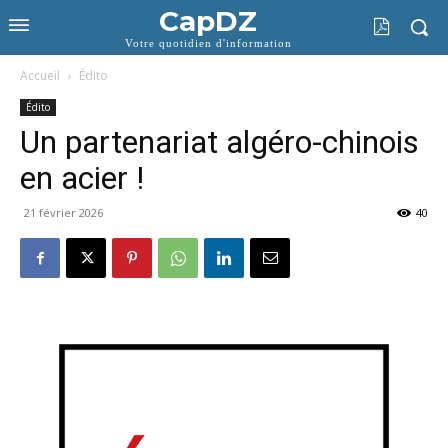
CapDZ
Votre quotidien d'information
Accueil
Édito
Édito
Un partenariat algéro-chinois
en acier !
21 février 2026
40