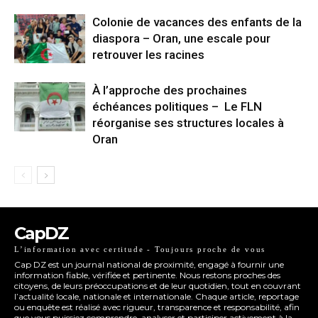
Colonie de vacances des enfants de la
diaspora – Oran, une escale pour
retrouver les racines
À l’approche des prochaines
échéances politiques – Le FLN
réorganise ses structures locales à
Oran
CapDZ
L’information avec certitude - Toujours proche de vous
Cap DZ est un journal national de proximité, engagé à fournir une
information fiable, vérifiée et pertinente. Nous restons proches des
citoyens, de leurs préoccupations et de leur quotidien, tout en couvrant
l’actualité locale, nationale et internationale. Chaque article, reportage
ou enquête est réalisé avec rigueur, transparence et responsabilité, afin
que vous puissiez comprendre, analyser et participer activement à la