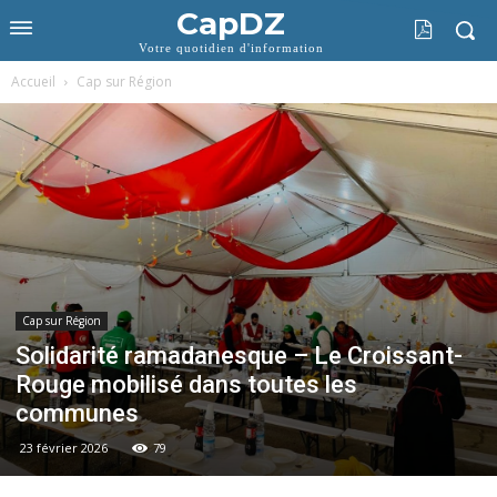
CapDZ
Votre quotidien d'information
Accueil
Cap sur Région
Cap sur Région
Solidarité ramadanesque – Le Croissant-
Rouge mobilisé dans toutes les
communes
23 février 2026
79