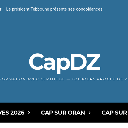
r – Le président Tebboune présente ses condoléances
ise en place d’une instance d’arbitrage international
CapDZ
NFORMATION AVEC CERTITUDE — TOUJOURS PROCHE DE 
VES 2026
CAP SUR ORAN
CAP SUR