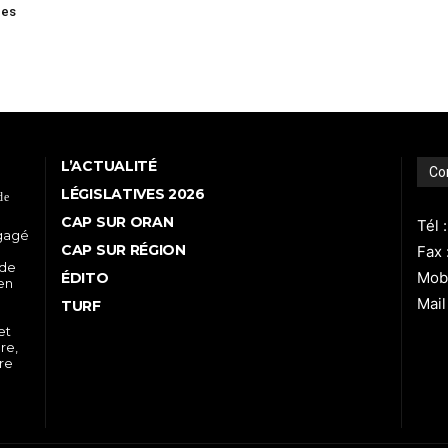
ces
L’ACTUALITÉ
Co
LÉGISLATIVES 2026
de
CAP SUR ORAN
Tél 
ngagé
CAP SUR RÉGION
Fax 
 de
Mobi
ÉDITO
 en
Mail
TURF
et
re,
tre