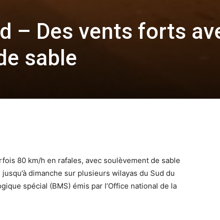
d – Des vents forts av
de sable
rfois 80 km/h en rafales, avec soulèvement de sable
nt, jusqu’à dimanche sur plusieurs wilayas du Sud du
gique spécial (BMS) émis par l’Office national de la