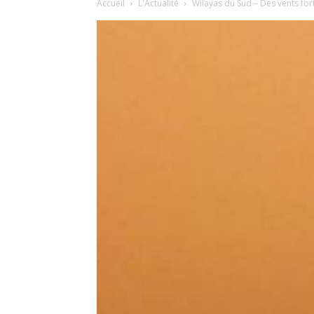
Accueil
L'Actualité
Wilayas du Sud – Des vents fo