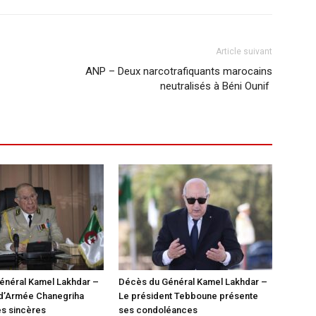
Article suivant
ANP – Deux narcotrafiquants marocains
neutralisés à Béni Ounif
énéral Kamel Lakhdar –
Décès du Général Kamel Lakhdar –
 d’Armée Chanegriha
Le président Tebboune présente
es sincères
ses condoléances