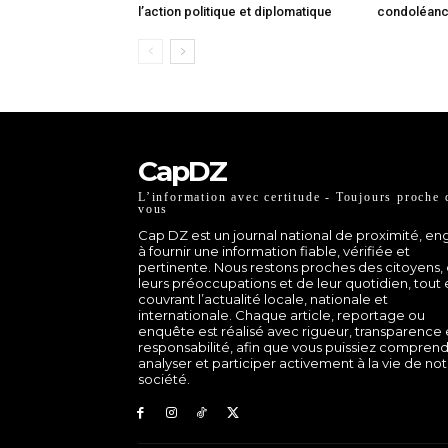
l’action politique et diplomatique
condoléan
CapDZ
L’information avec certitude - Toujours proche 
vous
Cap DZ est un journal national de proximité, e
à fournir une information fiable, vérifiée et
pertinente. Nous restons proches des citoyens,
leurs préoccupations et de leur quotidien, tout
couvrant l’actualité locale, nationale et
internationale. Chaque article, reportage ou
enquête est réalisé avec rigueur, transparence 
responsabilité, afin que vous puissiez comprend
analyser et participer activement à la vie de no
société.