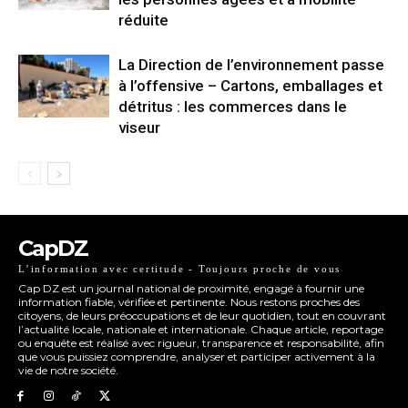
réduite
La Direction de l’environnement passe
à l’offensive – Cartons, emballages et
détritus : les commerces dans le
viseur
CapDZ
L’information avec certitude - Toujours proche de vous
Cap DZ est un journal national de proximité, engagé à fournir une
information fiable, vérifiée et pertinente. Nous restons proches des
citoyens, de leurs préoccupations et de leur quotidien, tout en couvrant
l’actualité locale, nationale et internationale. Chaque article, reportage
ou enquête est réalisé avec rigueur, transparence et responsabilité, afin
que vous puissiez comprendre, analyser et participer activement à la
vie de notre société.