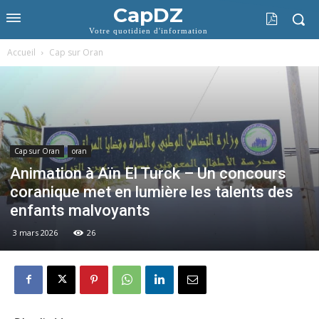
CapDZ
Votre quotidien d'information
Accueil
Cap sur Oran
Cap sur Oran
oran
Animation à Aïn El Turck – Un concours
coranique met en lumière les talents des
enfants malvoyants
3 mars 2026
26