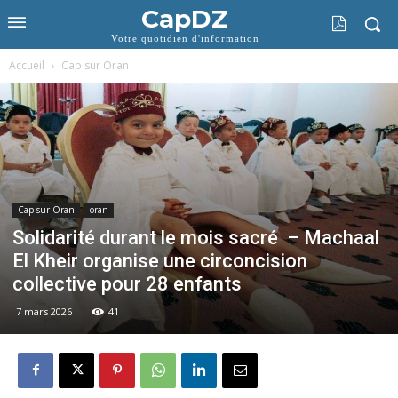
CapDZ
Votre quotidien d'information
Accueil
Cap sur Oran
Cap sur Oran
oran
Solidarité durant le mois sacré – Machaal
El Kheir organise une circoncision
collective pour 28 enfants
7 mars 2026
41