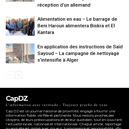
réception d’un allemand
Alimentation en eau – Le barrage de
Beni Haroun alimentera Biskra et El
Kantara
En application des instructions de Saïd
Sayoud – La campagne de nettoyage
s’intensifie à Alger
CapDZ
L’information avec certitude - Toujours proche de vous
Cap DZ est un journal national de proximité, engagé à fournir une
information fiable, vérifiée et pertinente. Nous restons proches des
citoyens, de leurs préoccupations et de leur quotidien, tout en couvrant
l’actualité locale, nationale et internationale. Chaque article, reportage
ou enquête est réalisé avec rigueur, transparence et responsabilité, afin