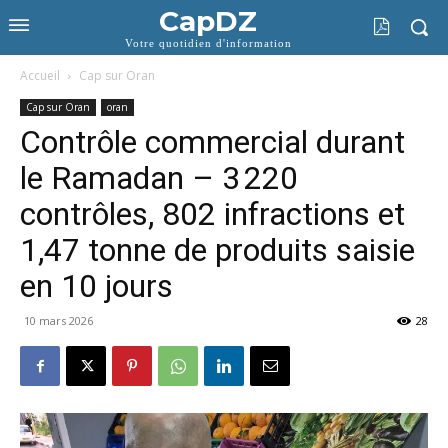
CapDZ
Votre quotidien d'information
Accueil
Cap sur Oran
Cap sur Oran
oran
Contrôle commercial durant
le Ramadan – 3 220
contrôles, 802 infractions et
1,47 tonne de produits saisie
en 10 jours
10 mars 2026
28