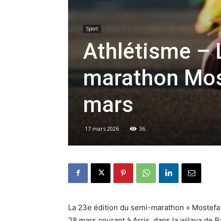
Sport
Athlétisme – 
marathon Most
mars
17 mars 2026
36
La 23e édition du semi-marathon « Mostefa
28 mars courant à Arris, dans la wilaya de 