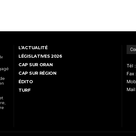
L’ACTUALITÉ
Co
LÉGISLATIVES 2026
de
CAP SUR ORAN
Tél 
ngagé
CAP SUR RÉGION
Fax 
 de
Mobi
ÉDITO
 en
Mail
TURF
et
re,
tre