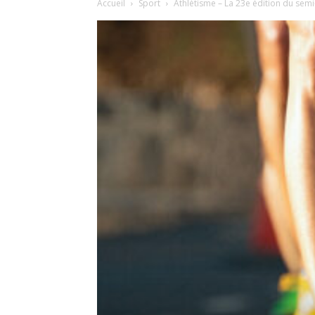
Accueil
Sport
Athlétisme – La 23e édition du se