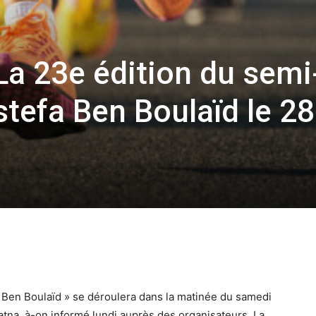
La 23e édition du semi
efa Ben Boulaïd le 28
 Ben Boulaïd » se déroulera dans la matinée du samedi
Batna, à-on informé lundi auprès des organisateurs. La