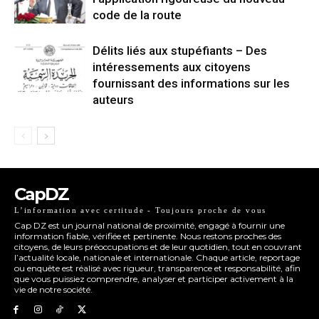
code de la route
Délits liés aux stupéfiants – Des
intéressements aux citoyens
fournissant des informations sur les
auteurs
CapDZ
L’information avec certitude - Toujours proche de vous
Cap DZ est un journal national de proximité, engagé à fournir une
information fiable, vérifiée et pertinente. Nous restons proches des
citoyens, de leurs préoccupations et de leur quotidien, tout en couvrant
l’actualité locale, nationale et internationale. Chaque article, reportage
ou enquête est réalisé avec rigueur, transparence et responsabilité, afin
que vous puissiez comprendre, analyser et participer activement à la
vie de notre société.