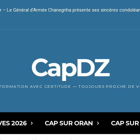
 – Le Général d’Armée Chanegriha présente ses sincères condoléa
dar – Le président Tebboune présente ses condoléances
CapDZ
NFORMATION AVEC CERTITUDE — TOUJOURS PROCHE DE 
VES 2026
CAP SUR ORAN
CAP SUR