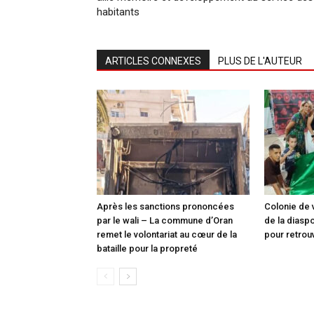
habitants
ARTICLES CONNEXES
PLUS DE L'AUTEUR
Après les sanctions prononcées
Colonie de 
par le wali – La commune d’Oran
de la diasp
remet le volontariat au cœur de la
pour retrou
bataille pour la propreté