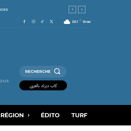
nces
C
26.1
Oran
RECHERCHE
VOUS
كاب ديزاد بالعربي
 RÉGION
ÉDITO
TURF