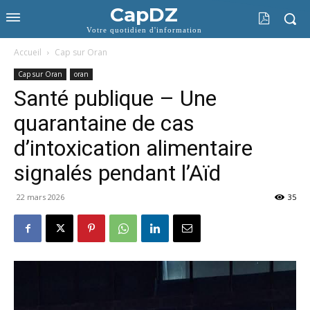
CapDZ
Votre quotidien d'information
Accueil
Cap sur Oran
Cap sur Oran
oran
Santé publique – Une
quarantaine de cas
d’intoxication alimentaire
signalés pendant l’Aïd
22 mars 2026
35