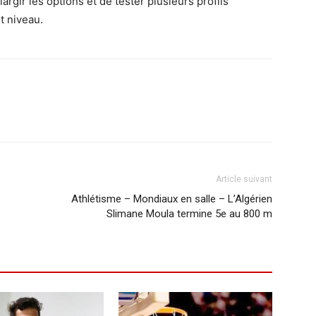
largir les options et de tester plusieurs profils
t niveau.
Article suivant
Athlétisme – Mondiaux en salle – L’Algérien
Slimane Moula termine 5e au 800 m