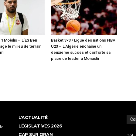
 1 Mobilis – L’ES Ben
Basket 3×3 / Ligue des nations FIBA
ge le milieu de terrain
U23 – L’Algérie enchaîne un
lmi
deuxième succès et conforte sa
place de leader à Monastir
L’ACTUALITÉ
Co
LÉGISLATIVES 2026
de
CAP SUR ORAN
Tél 