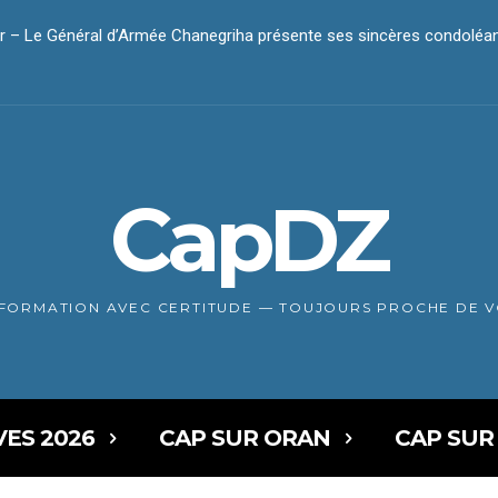
– Le Général d’Armée Chanegriha présente ses sincères condoléan
ar – Le président Tebboune présente ses condoléances
CapDZ
NFORMATION AVEC CERTITUDE — TOUJOURS PROCHE DE 
VES 2026
CAP SUR ORAN
CAP SUR