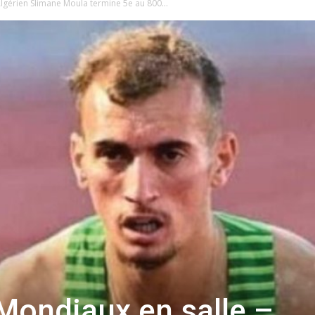
Algérien Slimane Moula termine 5e au 800...
Mondiaux en salle –