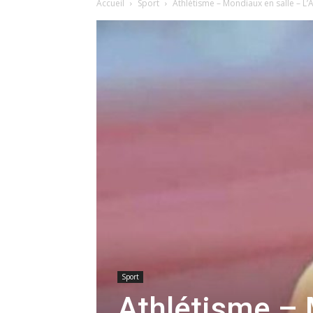
Accueil
Sport
Athlétisme – Mondiaux en salle – L’
Sport
Athlétisme – 