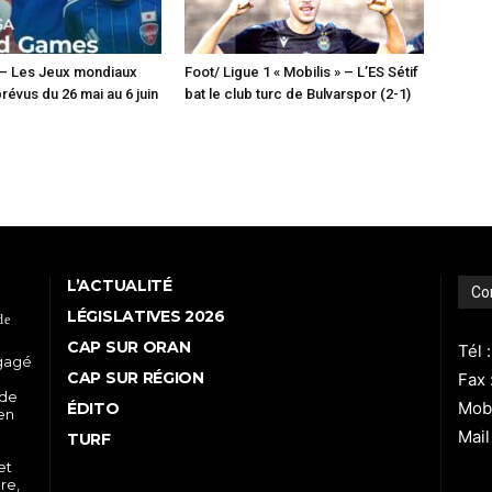
 – Les Jeux mondiaux
Foot/ Ligue 1 « Mobilis » – L’ES Sétif
révus du 26 mai au 6 juin
bat le club turc de Bulvarspor (2-1)
L’ACTUALITÉ
Co
LÉGISLATIVES 2026
de
CAP SUR ORAN
Tél 
ngagé
CAP SUR RÉGION
Fax 
 de
Mobi
ÉDITO
 en
Mail
TURF
et
re,