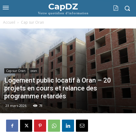
CapDZ
Votre quotidien d'information
Accueil
Cap sur Oran
Cap sur Oran
oran
Logement public locatif à Oran – 20
projets en cours et relance des
programme retardés
23 mars 2026
78