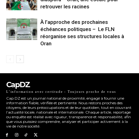
retrouver les racines
À l’approche des prochaines
échéances politiques – Le FLN
réorganise ses structures locales à
Oran
CapDZ
L’information avec certitude - Toujours proche de vous
Cap DZ est un journal national de proximité, engagé à fournir une
information fiable, vérifiée et pertinente. Nous restons proches des
citoyens, de leurs préoccupations et de leur quotidien, tout en couvrant
l’actualité locale, nationale et internationale. Chaque article, reportage
ou enquête est réalisé avec rigueur, transparence et responsabilité, afin
que vous puissiez comprendre, analyser et participer activement à la
vie de notre société.