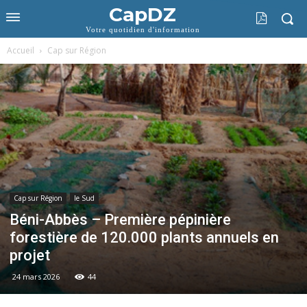
CapDZ
Votre quotidien d'information
Accueil
Cap sur Région
Cap sur Région
le Sud
Béni-Abbès – Première pépinière
forestière de 120.000 plants annuels en
projet
24 mars 2026
44