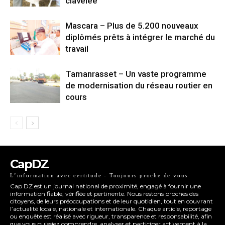
clavelée
Mascara – Plus de 5.200 nouveaux
diplômés prêts à intégrer le marché du
travail
Tamanrasset – Un vaste programme
de modernisation du réseau routier en
cours
CapDZ
L’information avec certitude - Toujours proche de vous
Cap DZ est un journal national de proximité, engagé à fournir une
information fiable, vérifiée et pertinente. Nous restons proches des
citoyens, de leurs préoccupations et de leur quotidien, tout en couvrant
l’actualité locale, nationale et internationale. Chaque article, reportage
ou enquête est réalisé avec rigueur, transparence et responsabilité, afin
que vous puissiez comprendre, analyser et participer activement à la