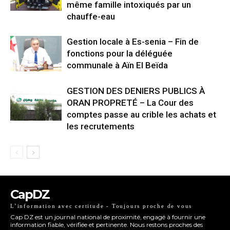
même famille intoxiqués par un
chauffe-eau
Gestion locale à Es-senia – Fin de
fonctions pour la déléguée
communale à Aïn El Beïda
GESTION DES DENIERS PUBLICS À
ORAN PROPRETÉ – La Cour des
comptes passe au crible les achats et
les recrutements
CapDZ
L’information avec certitude - Toujours proche de vous
Cap DZ est un journal national de proximité, engagé à fournir une
information fiable, vérifiée et pertinente. Nous restons proches des