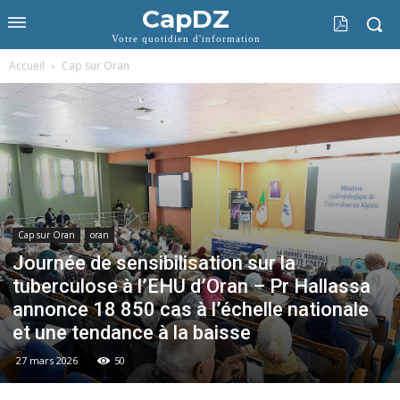
CapDZ
Votre quotidien d'information
Accueil
Cap sur Oran
Cap sur Oran
oran
Journée de sensibilisation sur la
tuberculose à l’EHU d’Oran – Pr Hallassa
annonce 18 850 cas à l’échelle nationale
et une tendance à la baisse
27 mars 2026
50