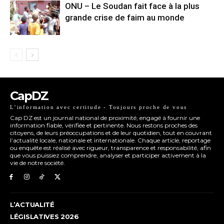
ONU – Le Soudan fait face à la plus
grande crise de faim au monde
CapDZ
L’information avec certitude - Toujours proche de vous
Cap DZ est un journal national de proximité, engagé à fournir une
information fiable, vérifiée et pertinente. Nous restons proches des
citoyens, de leurs préoccupations et de leur quotidien, tout en couvrant
l’actualité locale, nationale et internationale. Chaque article, reportage
ou enquête est réalisé avec rigueur, transparence et responsabilité, afin
que vous puissiez comprendre, analyser et participer activement à la
vie de notre société.
L’ACTUALITÉ
LÉGISLATIVES 2026