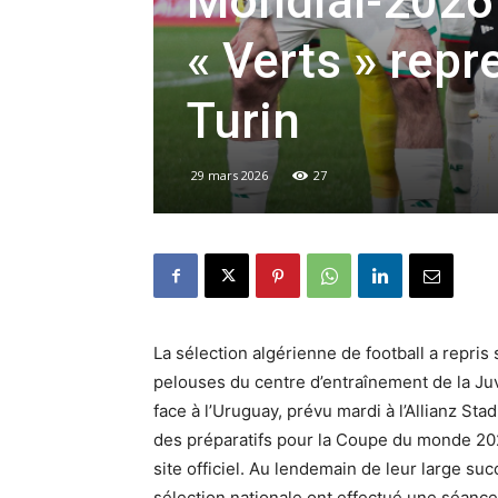
Mondial-2026 
« Verts » repr
Turin
29 mars 2026
27
La sélection algérienne de football a repris
pelouses du centre d’entraînement de la J
face à l’Uruguay, prévu mardi à l’Allianz St
des préparatifs pour la Coupe du monde 202
site officiel. Au lendemain de leur large su
sélection nationale ont effectué une séance