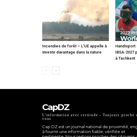
Incendies de forêt – L’UE appelle à
Handisport
investir davantage dans la nature
IBSA-2027 p
à Tachkent
CapDZ
L’information avec certitude - Toujours proche 
vous
Cap DZ est un journal national de proximité, e
à fournir une information fiable, vérifiée et
pertinente. Nous restons proches des citoyens,