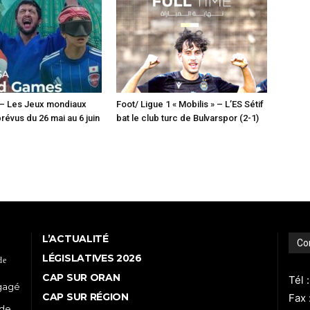
 – Les Jeux mondiaux
Foot/ Ligue 1 « Mobilis » – L’ES Sétif
révus du 26 mai au 6 juin
bat le club turc de Bulvarspor (2-1)
L’ACTUALITÉ
Co
LÉGISLATIVES 2026
de
CAP SUR ORAN
Tél 
ngagé
CAP SUR RÉGION
Fax 
 de