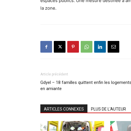
espaces publics. Une mesure destinée à amél
la zone.
Article précédent
Gdyel – 18 familles quittent enfin les logement
en amiante
ARTICLES CONNEXES
PLUS DE L'AUTEUR