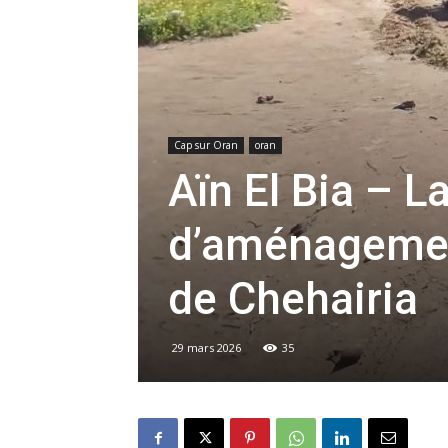
Cap sur Oran
oran
Aïn El Bia – 
d’aménagement
de Chehairia
29 mars 2026
35