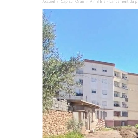
Accueil
Cap sur Oran
Aïn El Bia – Lancement du p