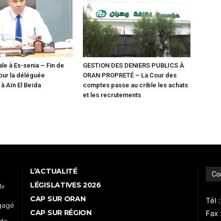
le à Es-senia – Fin de
GESTION DES DENIERS PUBLICS À
our la déléguée
ORAN PROPRETÉ – La Cour des
 Aïn El Beïda
comptes passe au crible les achats
et les recrutements
L’ACTUALITÉ
Co
LÉGISLATIVES 2026
de
CAP SUR ORAN
Tél 
ngagé
CAP SUR RÉGION
Fax 