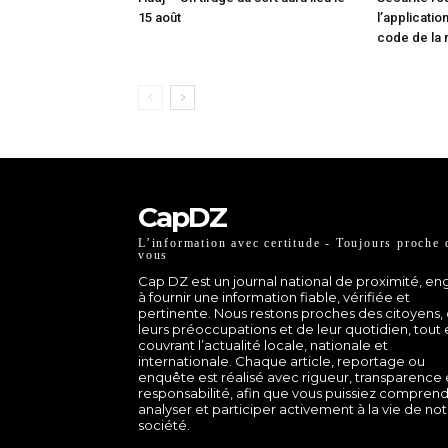
15 août
l’applicati
code de la 
CapDZ
L’information avec certitude - Toujours proche 
vous
Cap DZ est un journal national de proximité, e
à fournir une information fiable, vérifiée et
pertinente. Nous restons proches des citoyens,
leurs préoccupations et de leur quotidien, tout
couvrant l’actualité locale, nationale et
internationale. Chaque article, reportage ou
enquête est réalisé avec rigueur, transparence 
responsabilité, afin que vous puissiez comprend
analyser et participer activement à la vie de no
société.