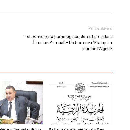
Article suivant
Tebboune rend hommage au défunt président
Liamine Zeroual – Un homme d’Etat qui a
marqué l’Algérie
utière – Sayoud ordonne
Délits liés aux stupéfiants – Des