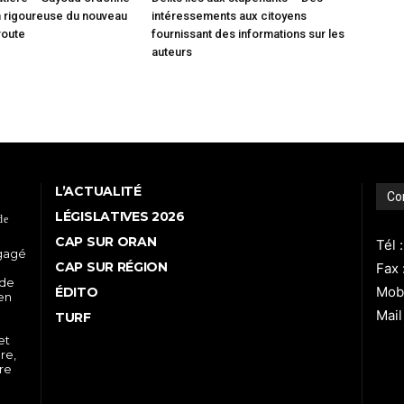
on rigoureuse du nouveau
intéressements aux citoyens
route
fournissant des informations sur les
auteurs
L’ACTUALITÉ
Co
LÉGISLATIVES 2026
de
CAP SUR ORAN
Tél 
ngagé
CAP SUR RÉGION
Fax 
 de
Mobi
ÉDITO
 en
Mail
TURF
et
re,
tre