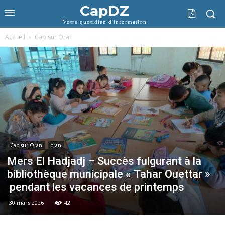
CapDZ
Votre quotidien d'information
Accueil
Cap sur Oran
Cap sur Oran
oran
Mers El Hadjadj – Succès fulgurant à la
bibliothèque municipale « Tahar Ouettar »
pendant les vacances de printemps
30 mars 2026
42