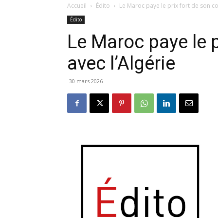
Accueil
Édito
Le Maroc paye le prix fort de son con
Édito
Le Maroc paye le p
avec l’Algérie
30 mars 2026