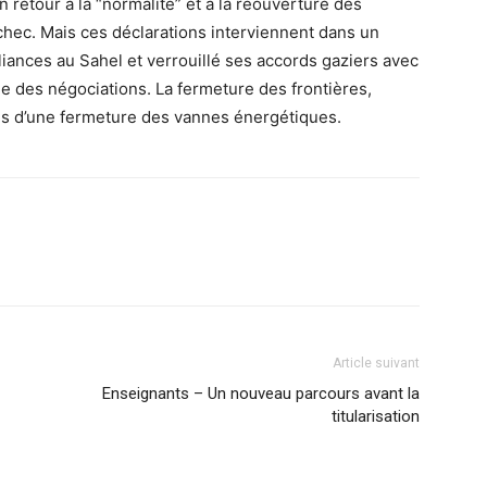
retour à la “normalité” et à la réouverture des
hec. Mais ces déclarations interviennent dans un
lliances au Sahel et verrouillé ses accords gaziers avec
able des négociations. La fermeture des frontières,
is d’une fermeture des vannes énergétiques.
Article suivant
Enseignants – Un nouveau parcours avant la
titularisation