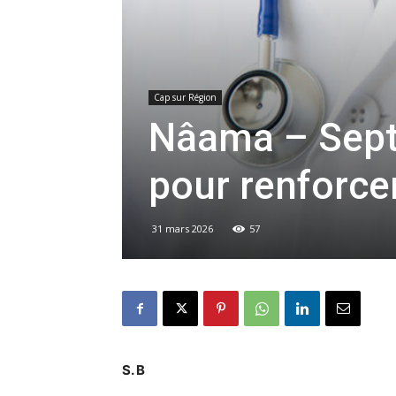
Cap sur Région
Nâama – Sept
pour renforcer
31 mars 2026
57
S. B