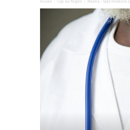
Accueil
Cap sur Région
Nâama – Sept médecins spé