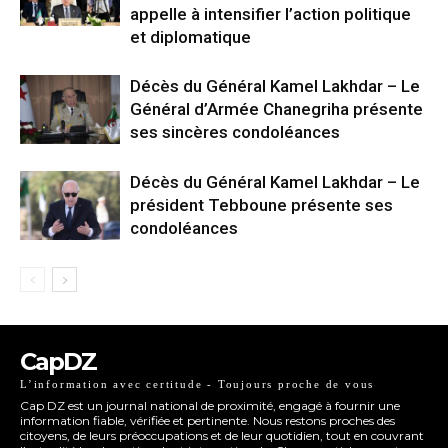
appelle à intensifier l’action politique
et diplomatique
Décès du Général Kamel Lakhdar – Le
Général d’Armée Chanegriha présente
ses sincères condoléances
Décès du Général Kamel Lakhdar – Le
président Tebboune présente ses
condoléances
CapDZ
L’information avec certitude - Toujours proche de vous
Cap DZ est un journal national de proximité, engagé à fournir une
information fiable, vérifiée et pertinente. Nous restons proches des
citoyens, de leurs préoccupations et de leur quotidien, tout en couvrant