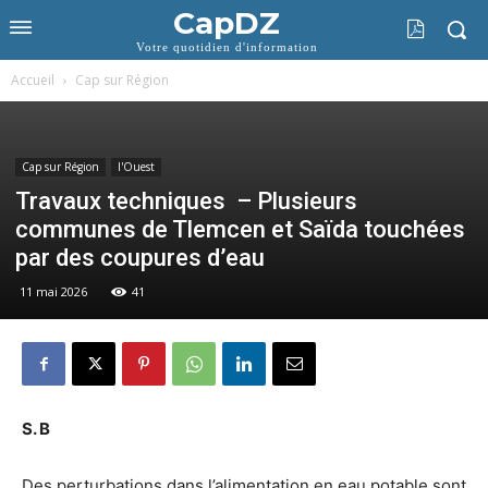
CapDZ
Votre quotidien d'information
Accueil
Cap sur Région
Cap sur Région
l'Ouest
Travaux techniques – Plusieurs
communes de Tlemcen et Saïda touchées
par des coupures d’eau
11 mai 2026
41
S. B
Des perturbations dans l’alimentation en eau potable sont