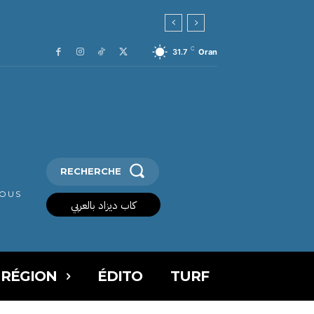
C
31.7
Oran
RECHERCHE
VOUS
كاب ديزاد بالعربي
 RÉGION
ÉDITO
TURF