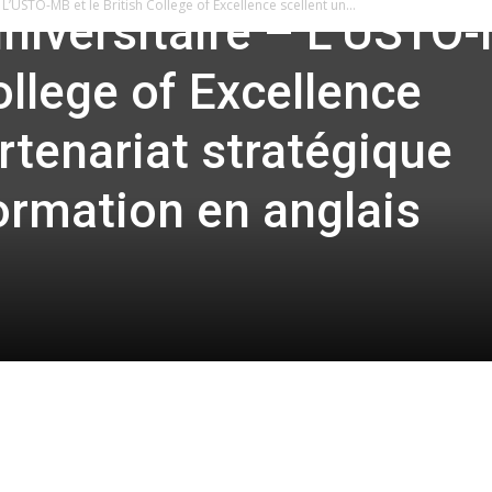
L’USTO-MB et le British College of Excellence scellent un...
niversitaire – L’USTO
College of Excellence
rtenariat stratégique
formation en anglais