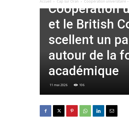
Accueil
Cap sur Oran
Coopération universitaire – 
Coopération u
et le British 
scellent un pa
autour de la 
académique
11 mai 2026
106