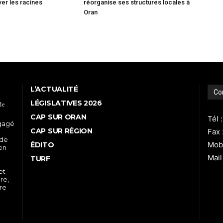
ver les racines
réorganise ses structures locales à
Oran
L’ACTUALITÉ
Co
LÉGISLATIVES 2026
de
CAP SUR ORAN
Tél 
ngagé
CAP SUR RÉGION
Fax 
 de
Mobi
ÉDITO
 en
Mail
TURF
et
re,
tre