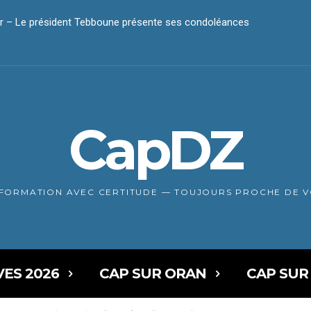
r – Le président Tebboune présente ses condoléances
CapDZ
NFORMATION AVEC CERTITUDE — TOUJOURS PROCHE DE 
VES 2026
CAP SUR ORAN
CAP SUR