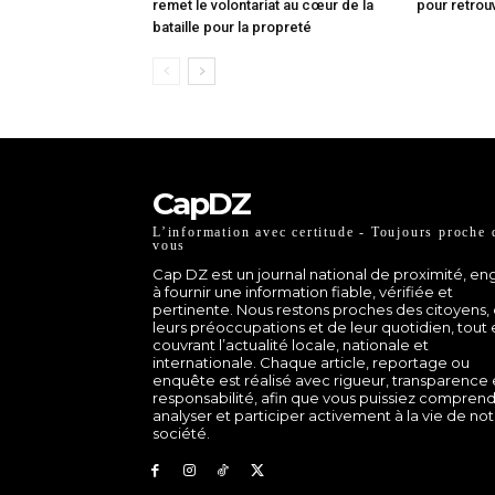
remet le volontariat au cœur de la
pour retrou
bataille pour la propreté
CapDZ
L’information avec certitude - Toujours proche 
vous
Cap DZ est un journal national de proximité, e
à fournir une information fiable, vérifiée et
pertinente. Nous restons proches des citoyens,
leurs préoccupations et de leur quotidien, tout
couvrant l’actualité locale, nationale et
internationale. Chaque article, reportage ou
enquête est réalisé avec rigueur, transparence 
responsabilité, afin que vous puissiez comprend
analyser et participer activement à la vie de no
société.