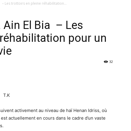
 – Les trottoirs en pleine réhabilitation...
 Ain El Bia – Les
 réhabilitation pour un
vie
32
T.K
ivent activement au niveau de haï Henan Idriss, où
s est actuellement en cours dans le cadre d’un vaste
s.