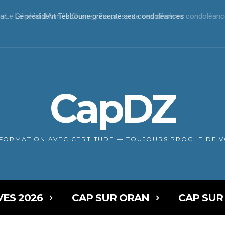
r – Le président Tebboune présente ses condoléances
CapDZ
NFORMATION AVEC CERTITUDE — TOUJOURS PROCHE DE 
VES 2026
CAP SUR ORAN
CAP SUR