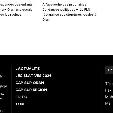
vacances des enfants
À l’approche des prochaines
ora – Oran, une escale
échéances politiques – Le FLN
ver les racines
réorganise ses structures locales à
Oran
L’ACTUALITÉ
Co
LÉGISLATIVES 2026
de
CAP SUR ORAN
Tél 
ngagé
CAP SUR RÉGION
Fax 
 de
Mobi
ÉDITO
 en
Mail
TURF
et