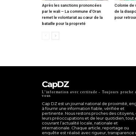
Après les sanctions prononcées
Colonie de 
par le wali – La commune d’Oran
de la diasp
remet le volontariat au cœur de la
pour retrou
bataille pour la propreté
CapDZ
L’information avec certitude - Toujours proche 
vous
Cap DZ est un journal national de proximité, e
à fournir une information fiable, vérifiée et
pertinente. Nous restons proches des citoyens,
leurs préoccupations et de leur quotidien, tout
couvrant l’actualité locale, nationale et
internationale. Chaque article, reportage ou
enquête est réalisé avec rigueur, transparence 