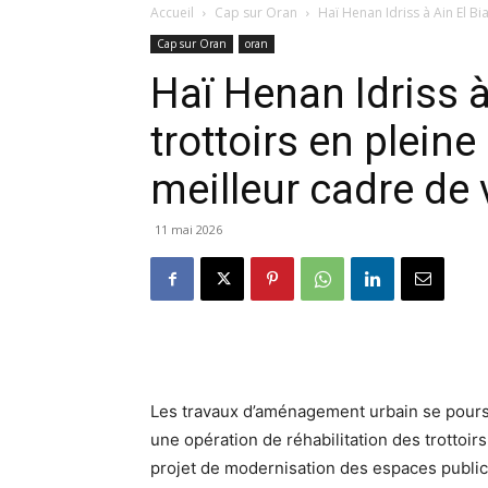
Accueil
Cap sur Oran
Haï Henan Idriss à Ain El Bia
Cap sur Oran
oran
Haï Henan Idriss à
trottoirs en pleine
meilleur cadre de 
11 mai 2026
Les travaux d’aménagement urbain se poursu
une opération de réhabilitation des trottoir
projet de modernisation des espaces public