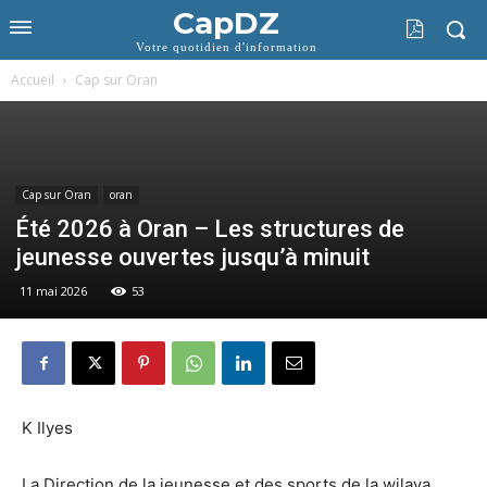
CapDZ
Votre quotidien d'information
Accueil
Cap sur Oran
Cap sur Oran
oran
Été 2026 à Oran – Les structures de
jeunesse ouvertes jusqu’à minuit
11 mai 2026
53
K Ilyes
La Direction de la jeunesse et des sports de la wilaya