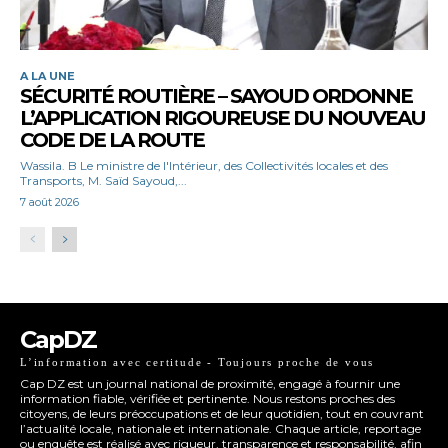
A LA UNE
SÉCURITÉ ROUTIÈRE – SAYOUD ORDONNE
L’APPLICATION RIGOUREUSE DU NOUVEAU
CODE DE LA ROUTE
Wassila. B Le ministre de l'Intérieur, des Collectivités locales et des
Transports, M. Saïd Sayoud,...
7 août 2026
CapDZ
L’information avec certitude - Toujours proche de vous
Cap DZ est un journal national de proximité, engagé à fournir une
information fiable, vérifiée et pertinente. Nous restons proches des
citoyens, de leurs préoccupations et de leur quotidien, tout en couvrant
l’actualité locale, nationale et internationale. Chaque article, reportage
ou enquête est réalisé avec rigueur, transparence et responsabilité, afin