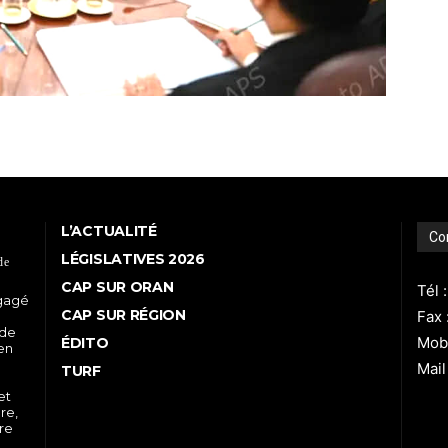
L’ACTUALITÉ
Co
LÉGISLATIVES 2026
de
CAP SUR ORAN
Tél 
ngagé
CAP SUR RÉGION
Fax 
 de
Mobi
ÉDITO
 en
Mail
TURF
et
re,
tre