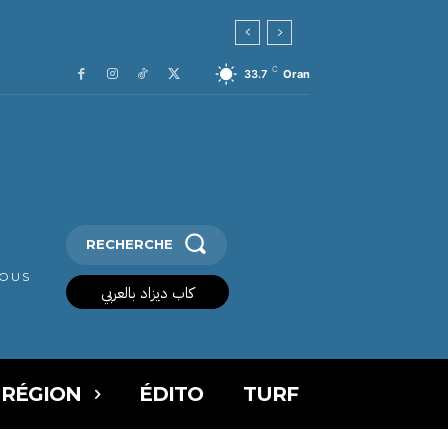
C
33.7
Oran
RECHERCHE
VOUS
كاب ديزاد بالعربي
 RÉGION
ÉDITO
TURF