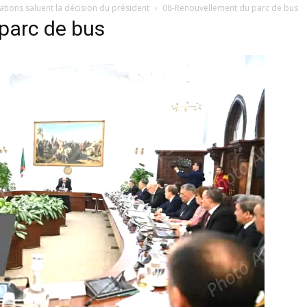
tions saluent la décision du président
08-Renouvellement du parc de bus
parc de bus