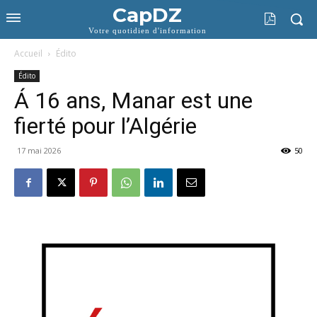
CapDZ
Votre quotidien d'information
Accueil
Édito
Édito
Á 16 ans, Manar est une
fierté pour l’Algérie
17 mai 2026
50