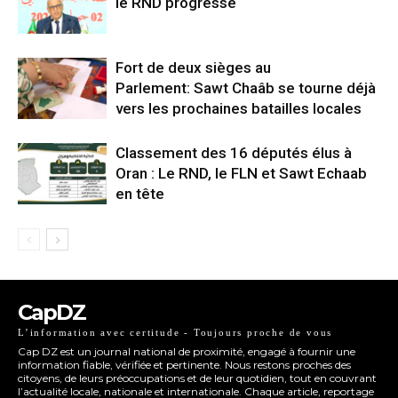
le RND progresse
Fort de deux sièges au
Parlement: Sawt Chaâb se tourne déjà
vers les prochaines batailles locales
Classement des 16 députés élus à
Oran : Le RND, le FLN et Sawt Echaab
en tête
CapDZ
L’information avec certitude - Toujours proche de vous
Cap DZ est un journal national de proximité, engagé à fournir une
information fiable, vérifiée et pertinente. Nous restons proches des
citoyens, de leurs préoccupations et de leur quotidien, tout en couvrant
l’actualité locale, nationale et internationale. Chaque article, reportage