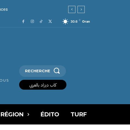
ances
C
30.6
Oran
RECHERCHE
VOUS
كاب ديزاد بالعربي
 RÉGION
ÉDITO
TURF