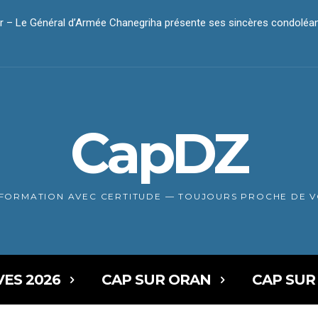
r – Le Général d’Armée Chanegriha présente ses sincères condolé
CapDZ
NFORMATION AVEC CERTITUDE — TOUJOURS PROCHE DE 
VES 2026
CAP SUR ORAN
CAP SUR