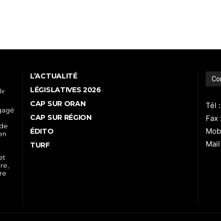
L’ACTUALITÉ
Co
LÉGISLATIVES 2026
de
CAP SUR ORAN
Tél 
ngagé
CAP SUR RÉGION
Fax 
 de
Mobi
ÉDITO
 en
Mail
TURF
et
re,
tre