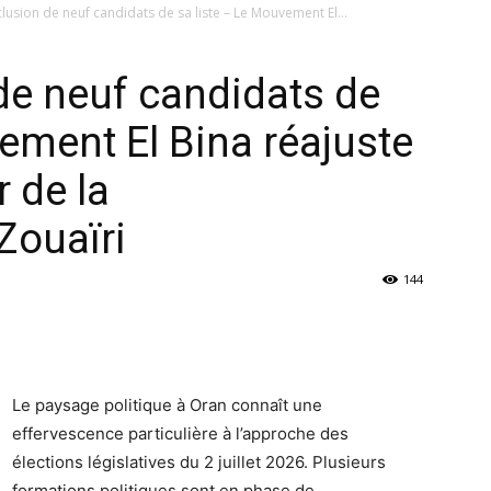
clusion de neuf candidats de sa liste – Le Mouvement El...
 de neuf candidats de
ement El Bina réajuste
r de la
 Zouaïri
144
Le paysage politique à Oran connaît une
effervescence particulière à l’approche des
élections législatives du 2 juillet 2026. Plusieurs
formations politiques sont en phase de