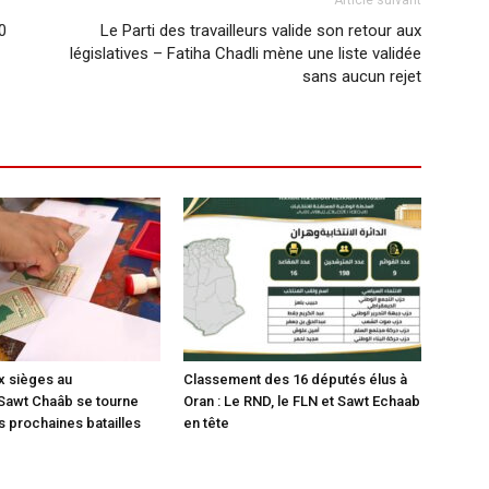
Article suivant
0
Le Parti des travailleurs valide son retour aux
législatives – Fatiha Chadli mène une liste validée
sans aucun rejet
x sièges au
Classement des 16 députés élus à
Sawt Chaâb se tourne
Oran : Le RND, le FLN et Sawt Echaab
s prochaines batailles
en tête