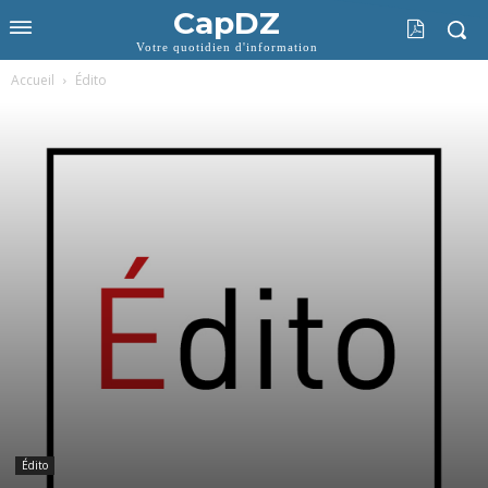
CapDZ
Votre quotidien d'information
Accueil
Édito
Édito