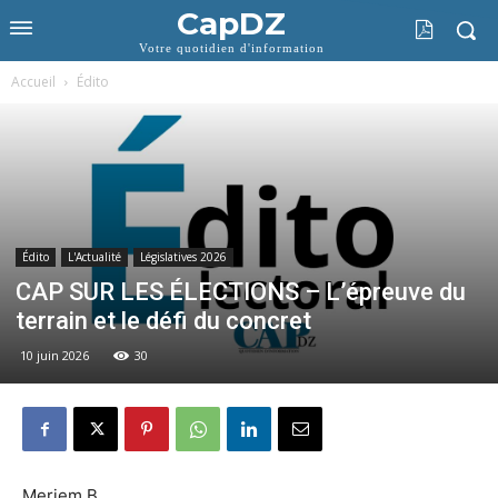
CapDZ
Votre quotidien d'information
Accueil
Édito
Édito
L'Actualité
Législatives 2026
CAP SUR LES ÉLECTIONS – L’épreuve du
terrain et le défi du concret
10 juin 2026
30
Meriem B