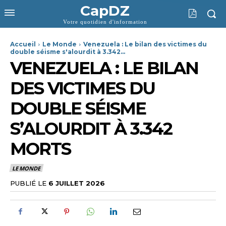
CapDZ
Votre quotidien d'information
Accueil
Le Monde
Venezuela : Le bilan des victimes du
double séisme s'alourdit à 3.342...
VENEZUELA : LE BILAN
DES VICTIMES DU
DOUBLE SÉISME
S’ALOURDIT À 3.342
MORTS
LE MONDE
PUBLIÉ LE
6 JUILLET 2026