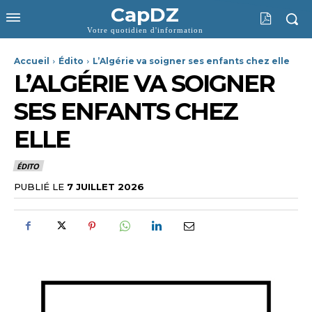
CapDZ
Votre quotidien d'information
Accueil
Édito
L’Algérie va soigner ses enfants chez elle
L’ALGÉRIE VA SOIGNER
SES ENFANTS CHEZ
ELLE
ÉDITO
PUBLIÉ LE
7 JUILLET 2026