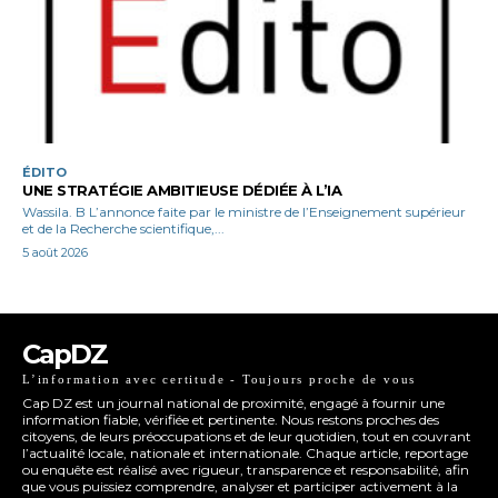
ÉDITO
UNE STRATÉGIE AMBITIEUSE DÉDIÉE À L’IA
Wassila. B L’annonce faite par le ministre de l’Enseignement supérieur
et de la Recherche scientifique,...
5 août 2026
CapDZ
L’information avec certitude - Toujours proche de vous
Cap DZ est un journal national de proximité, engagé à fournir une
information fiable, vérifiée et pertinente. Nous restons proches des
citoyens, de leurs préoccupations et de leur quotidien, tout en couvrant
l’actualité locale, nationale et internationale. Chaque article, reportage
ou enquête est réalisé avec rigueur, transparence et responsabilité, afin
que vous puissiez comprendre, analyser et participer activement à la