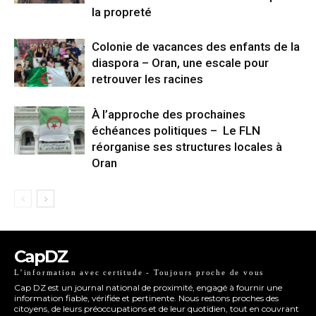
la propreté
Colonie de vacances des enfants de la
diaspora – Oran, une escale pour
retrouver les racines
À l’approche des prochaines
échéances politiques – Le FLN
réorganise ses structures locales à
Oran
CapDZ
L’information avec certitude - Toujours proche de vous
Cap DZ est un journal national de proximité, engagé à fournir une
information fiable, vérifiée et pertinente. Nous restons proches des
citoyens, de leurs préoccupations et de leur quotidien, tout en couvrant