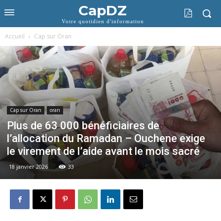
CapDZ
Votre quotidien d'information
Accueil
Cap sur Oran
Cap sur Oran
oran
Plus de 63 000 bénéficiaires de
l’allocation du Ramadan – Ouchene exige
le virement de l’aide avant le mois sacré
18 janvier 2026
33