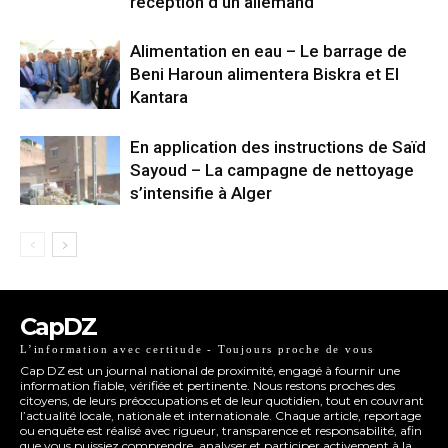
réception d’un allemand
Alimentation en eau – Le barrage de
Beni Haroun alimentera Biskra et El
Kantara
En application des instructions de Saïd
Sayoud – La campagne de nettoyage
s’intensifie à Alger
CapDZ
L’information avec certitude - Toujours proche de vous
Cap DZ est un journal national de proximité, engagé à fournir une
information fiable, vérifiée et pertinente. Nous restons proches des
citoyens, de leurs préoccupations et de leur quotidien, tout en couvrant
l’actualité locale, nationale et internationale. Chaque article, reportage
ou enquête est réalisé avec rigueur, transparence et responsabilité, afin
que vous puissiez comprendre, analyser et participer activement à la