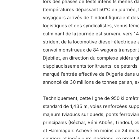
lors des phases de tests intensifs menés 
(températures dépassant 50°C en journée, 
voyageurs arrivés de Tindouf figuraient de
logistiques et des syndicalistes, venus témo
culminant de la journée est survenu vers 14
strident de la locomotive diesel-électrique a 
convoi monstrueux de 84 wagons transportan
Djebilet, en direction du complexe sidérur
d’applaudissements tonitruants, de pétards e
marqué l’entrée effective de l’Algérie dans u
annoncé de 30 millions de tonnes par an, e
Techniquement, cette ligne de 950 kilomètre
standard de 1,435 m, voies renforcées supp
majeurs (viaducs sur oueds, ponts ferroviair
principales (Béchar, Béni Abbès, Tindouf, G
et Hammaguir. Achevé en moins de 24 mois 
ouvriers et ingénieurs algériens, ce projet il