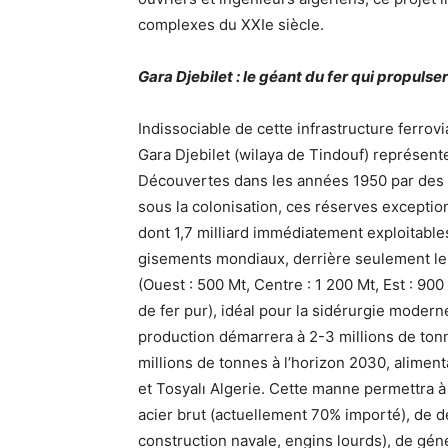
complexes du XXIe siècle.
Gara Djebilet : le géant du fer qui propulser
Indissociable de cette infrastructure ferrovi
Gara Djebilet (wilaya de Tindouf) représente 
Découvertes dans les années 1950 par des
sous la colonisation, ces réserves exceptio
dont 1,7 milliard immédiatement exploitables
gisements mondiaux, derrière seulement le Br
(Ouest : 500 Mt, Centre : 1 200 Mt, Est : 900
de fer pur), idéal pour la sidérurgie moder
production démarrera à 2-3 millions de ton
millions de tonnes à l’horizon 2030, alimen
et Tosyalı Algerie. Cette manne permettra à
acier brut (actuellement 70% importé), de d
construction navale, engins lourds), de géné