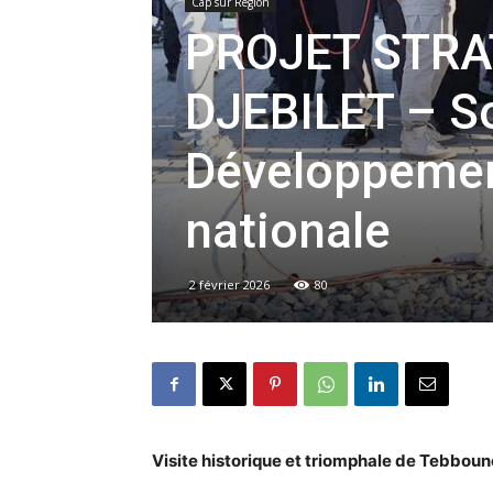
Cap sur Région
PROJET STRA
DJEBILET – So
Développemen
nationale
2 février 2026
80
Visite historique et triomphale de Tebbou