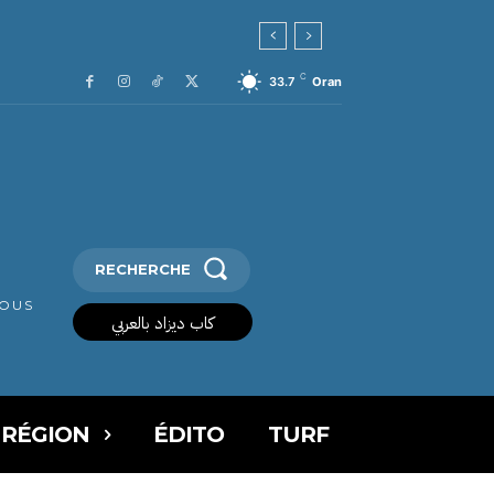
C
33.7
Oran
RECHERCHE
VOUS
كاب ديزاد بالعربي
 RÉGION
ÉDITO
TURF