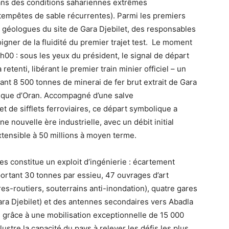
dans des conditions sahariennes extrêmes
tempêtes de sable récurrentes). Parmi les premiers
s géologues du site de Gara Djebilet, des responsables
igner de la fluidité du premier trajet test. Le moment
h00 : sous les yeux du président, le signal de départ
retenti, libérant le premier train minier officiel – un
t 8 500 tonnes de minerai de fer brut extrait de Gara
gique d’Oran. Accompagné d’une salve
t de sifflets ferroviaires, ce départ symbolique a
ne nouvelle ère industrielle, avec un débit initial
xtensible à 50 millions à moyen terme.
s constitue un exploit d’ingénierie : écartement
ortant 30 tonnes par essieu, 47 ouvrages d’art
es-routiers, souterrains anti-inondation), quatre gares
ara Djebilet) et des antennes secondaires vers Abadla
grâce à une mobilisation exceptionnelle de 15 000
lustre la capacité du pays à relever les défis les plus