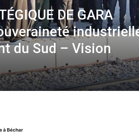
TÉGIQUE DE GARA
uveraineté industriell
t du Sud – Vision
ne à Béchar