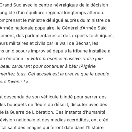
rand Sud avec le centre névralgique de la décision
tangible d’un équilibre régional longtemps attendu.
omprenant le ministre délégué auprès du ministre de
l’Armée nationale populaire, le Général d’Armée Saïd
ement, des parlementaires et des experts techniques,
s militaires et civils par le wali de Béchar, les
ans un discours improvisé depuis la tribune installée à
nde émotion : «
Votre présence massive, votre joie
 beau carburant pour continuer à bâtir l’Algérie
éritez tous. Cet accueil est la preuve que le peuple
s l’avenir ! »
 est descendu de son véhicule blindé pour serrer des
es bouquets de fleurs du désert, discuter avec des
de la Guerre de Libération. Ces instants d’humanité
lévision nationale et des médias accrédités, ont créé
alisant des images qui feront date dans l’histoire